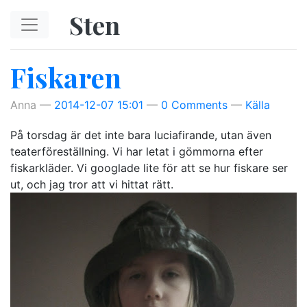
Hoppa till huvudinnehåll
Sten
Fiskaren
Anna
2014-12-07 15:01
0 Comments
Källa
På torsdag är det inte bara luciafirande, utan även
teaterföreställning. Vi har letat i gömmorna efter
fiskarkläder. Vi googlade lite för att se hur fiskare ser
ut, och jag tror att vi hittat rätt.